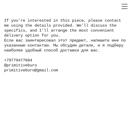
If you’re interested in this piece, please contact
me using the details provided. We’ll discuss the
specifics, and I’ll arrange the most convenient
delivery option for you.
Если вас заинтересовал этот предмет, напишите мне по
указанным контактам. Мы обсудим детали, и я подберу
наиболее удобный способ доставки для вас.
+79779477684
@primitiveburo
primitiveburo@gmail.com